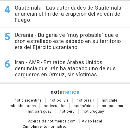
Guatemala.- Las autoridades de Guatemala
anuncian el fin de la erupción del volcán de
Fuego
Ucrania.- Bulgaria ve "muy probable" que el
dron estrellado este sábado en su territorio
era del Ejército ucraniano
Irán.- AMP.- Emiratos Árabes Unidos
denuncia que Irán ha atacado uno de sus
cargueros en Ormuz, sin víctimas
noti
mérica
notici
argentina
noti
bolivia
noti
brasil
noti
chile
colombia
press
noti
ecuador
noti
méxico
noti
panama
noti
paraguay
noti
perú
noti
uruguay
Acerca de notimerica.com
Aviso legal
Cumplimiento normativo