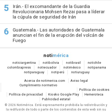
Irán.- El excomandante de la Guardia
Revolucionaria Mohsen Rezai pasa a líderar
la cúpula de seguridad de Irán
Guatemala.- Las autoridades de Guatemala
anuncian el fin de la erupción del volcán de
Fuego
noti
mérica
notici
argentina
noti
bolivia
noti
brasil
noti
chile
colombia
press
noti
ecuador
noti
méxico
noti
panama
noti
paraguay
noti
perú
noti
uruguay
Acerca de notimerica.com
Aviso legal
Cumplimiento normativo
Política de cookies
Política de privacidad
Kiosko Google Play
Hemeroteca
Publicidad estatal
© 2026 Notimérica.
Está expresamente prohibida la redistribución y
la redifusión de todo o parte de los contenidos de esta web sin su