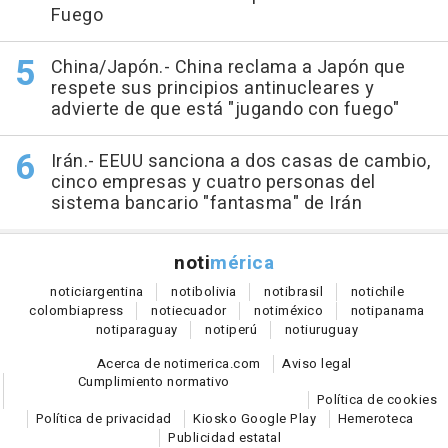
Fuego
China/Japón.- China reclama a Japón que
respete sus principios antinucleares y
advierte de que está "jugando con fuego"
Irán.- EEUU sanciona a dos casas de cambio,
cinco empresas y cuatro personas del
sistema bancario "fantasma" de Irán
noti
mérica
notici
argentina
noti
bolivia
noti
brasil
noti
chile
colombia
press
noti
ecuador
noti
méxico
noti
panama
noti
paraguay
noti
perú
noti
uruguay
Acerca de notimerica.com
Aviso legal
Cumplimiento normativo
Política de cookies
Política de privacidad
Kiosko Google Play
Hemeroteca
Publicidad estatal