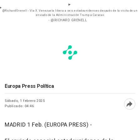
@RichardGrenell - Vía X. Venezuela libera a seis estadounidenses después de la visita de un
enviado de la Administración Trump a Caracas
- @RICHARD GRENELL
Europa Press Política
Sábado, 1 febrero 2025
Publicado: 04:46
Abri
MADRID 1 Feb. (EUROPA PRESS) -