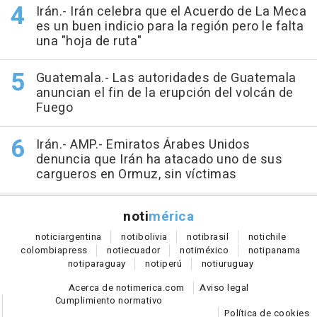
Irán.- Irán celebra que el Acuerdo de La Meca
es un buen indicio para la región pero le falta
una "hoja de ruta"
Guatemala.- Las autoridades de Guatemala
anuncian el fin de la erupción del volcán de
Fuego
Irán.- AMP.- Emiratos Árabes Unidos
denuncia que Irán ha atacado uno de sus
cargueros en Ormuz, sin víctimas
noti
mérica
notici
argentina
noti
bolivia
noti
brasil
noti
chile
colombia
press
noti
ecuador
noti
méxico
noti
panama
noti
paraguay
noti
perú
noti
uruguay
Acerca de notimerica.com
Aviso legal
Cumplimiento normativo
Política de cookies