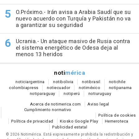
O.Próximo.- Irán avisa a Arabia Saudí que su
nuevo acuerdo con Turquía y Pakistán no va
a garantizar su seguridad
Ucrania.- Un ataque masivo de Rusia contra
el sistema energético de Odesa deja al
menos 13 heridos
noti
mérica
notici
argentina
noti
bolivia
noti
brasil
noti
chile
colombia
press
noti
ecuador
noti
méxico
noti
panama
noti
paraguay
noti
perú
noti
uruguay
Acerca de notimerica.com
Aviso legal
Cumplimiento normativo
Política de cookies
Política de privacidad
Kiosko Google Play
Hemeroteca
Publicidad estatal
© 2026 Notimérica.
Está expresamente prohibida la redistribución y