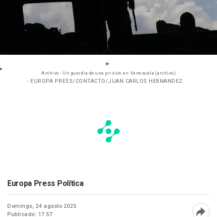
Archivo - Un guardia de una prisión en Venezuela (archivo)
- EUROPA PRESS/CONTACTO/JUAN CARLOS HERNANDEZ
Europa Press Política
Domingo, 24 agosto 2025
Publicado: 17:57
Abri