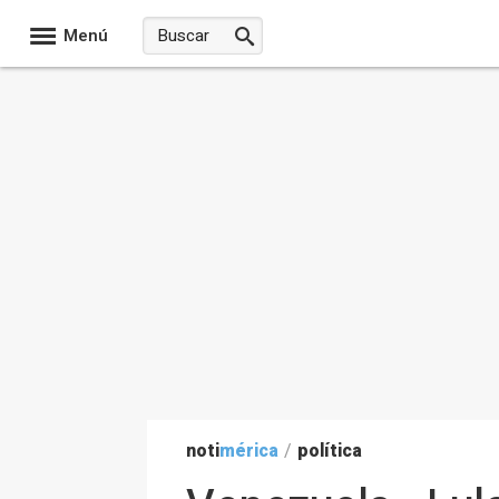
Menú
noti
mérica
/
política