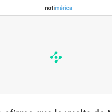
noti
mérica