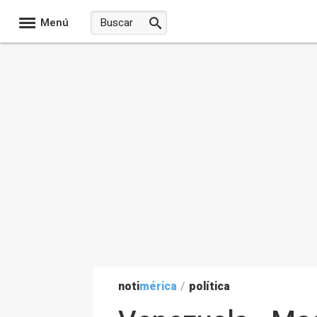
Menú
noti
mérica
/
política