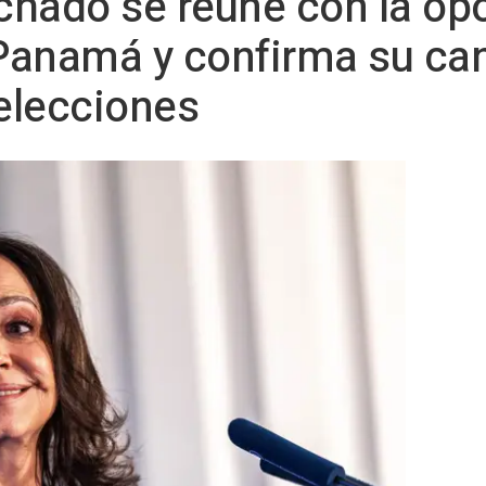
chado se reúne con la op
Panamá y confirma su can
elecciones