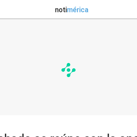
noti
mérica