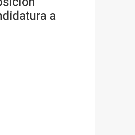
osición
didatura a