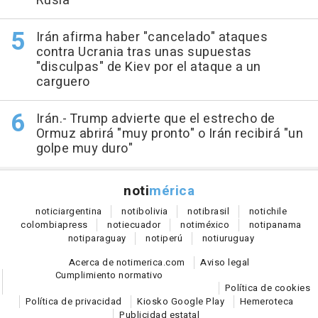
Rusia
Irán afirma haber "cancelado" ataques
contra Ucrania tras unas supuestas
"disculpas" de Kiev por el ataque a un
carguero
Irán.- Trump advierte que el estrecho de
Ormuz abrirá "muy pronto" o Irán recibirá "un
golpe muy duro"
noti
mérica
notici
argentina
noti
bolivia
noti
brasil
noti
chile
colombia
press
noti
ecuador
noti
méxico
noti
panama
noti
paraguay
noti
perú
noti
uruguay
Acerca de notimerica.com
Aviso legal
Cumplimiento normativo
Política de cookies
Política de privacidad
Kiosko Google Play
Hemeroteca
Publicidad estatal