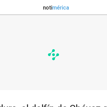
noti
mérica