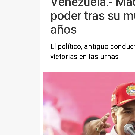
Venezuela.- Madu
poder tras su m
años
El político, antiguo condu
victorias en las urnas