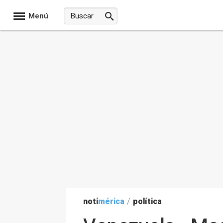
Menú
noti
mérica
/
política