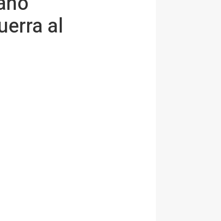
mano
uerra al