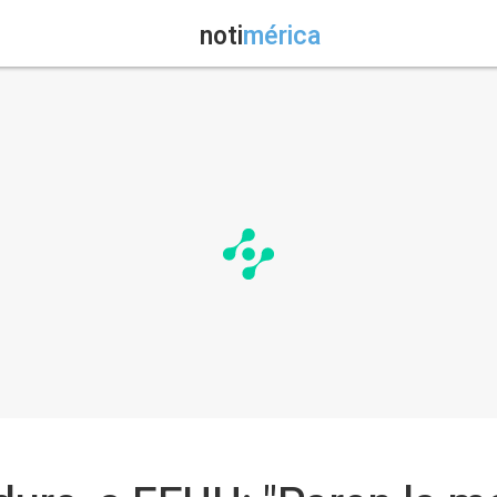
noti
mérica