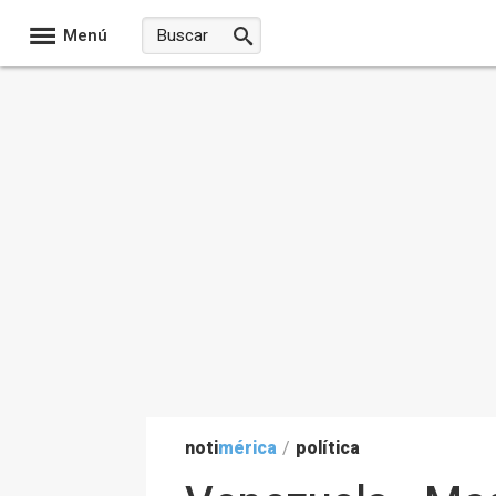
Menú
noti
mérica
/
política