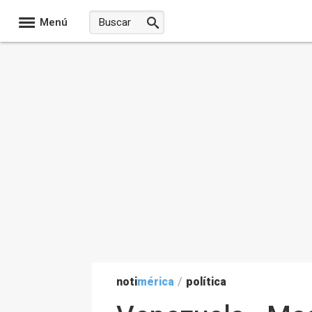
Menú
noti
mérica
/
política