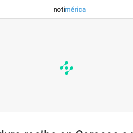
noti
mérica