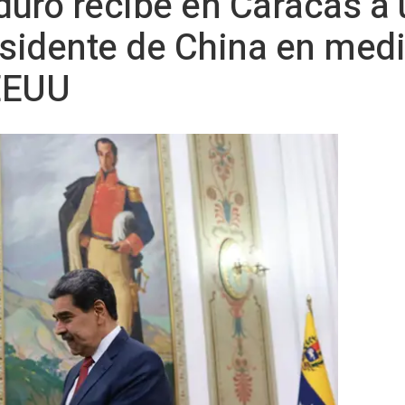
uro recibe en Caracas a 
esidente de China en medi
EEUU