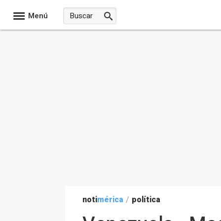
Menú
noti
mérica
/
política