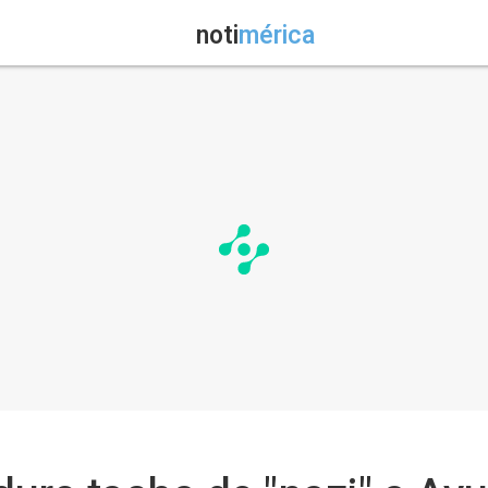
noti
mérica