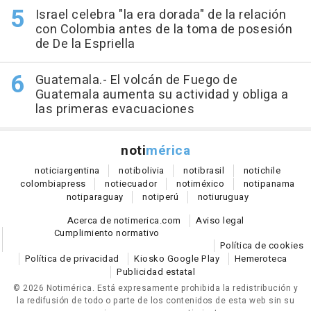
Israel celebra "la era dorada" de la relación
con Colombia antes de la toma de posesión
de De la Espriella
Guatemala.- El volcán de Fuego de
Guatemala aumenta su actividad y obliga a
las primeras evacuaciones
noti
mérica
notici
argentina
noti
bolivia
noti
brasil
noti
chile
colombia
press
noti
ecuador
noti
méxico
noti
panama
noti
paraguay
noti
perú
noti
uruguay
Acerca de notimerica.com
Aviso legal
Cumplimiento normativo
Política de cookies
Política de privacidad
Kiosko Google Play
Hemeroteca
Publicidad estatal
© 2026 Notimérica.
Está expresamente prohibida la redistribución y
la redifusión de todo o parte de los contenidos de esta web sin su