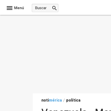
Menú
noti
mérica
/
política