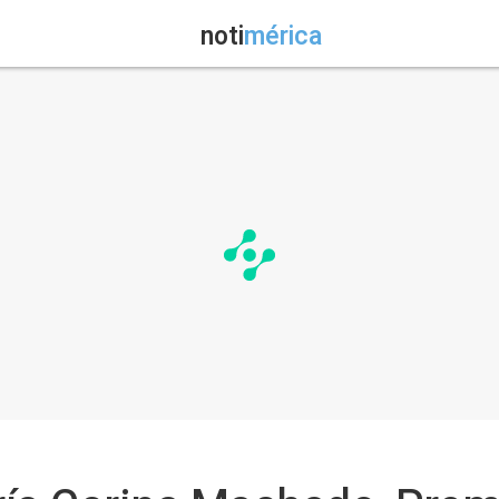
noti
mérica