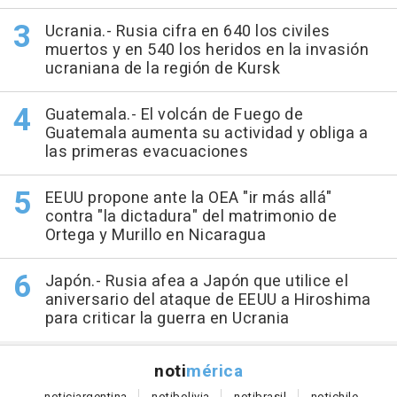
Ucrania.- Rusia cifra en 640 los civiles
muertos y en 540 los heridos en la invasión
ucraniana de la región de Kursk
Guatemala.- El volcán de Fuego de
Guatemala aumenta su actividad y obliga a
las primeras evacuaciones
EEUU propone ante la OEA "ir más allá"
contra "la dictadura" del matrimonio de
Ortega y Murillo en Nicaragua
Japón.- Rusia afea a Japón que utilice el
aniversario del ataque de EEUU a Hiroshima
para criticar la guerra en Ucrania
noti
mérica
notici
argentina
noti
bolivia
noti
brasil
noti
chile