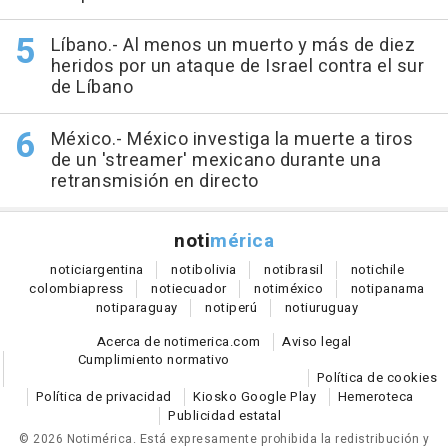
Líbano.- Al menos un muerto y más de diez
heridos por un ataque de Israel contra el sur
de Líbano
México.- México investiga la muerte a tiros
de un 'streamer' mexicano durante una
retransmisión en directo
noti
mérica
notici
argentina
noti
bolivia
noti
brasil
noti
chile
colombia
press
noti
ecuador
noti
méxico
noti
panama
noti
paraguay
noti
perú
noti
uruguay
Acerca de notimerica.com
Aviso legal
Cumplimiento normativo
Política de cookies
Política de privacidad
Kiosko Google Play
Hemeroteca
Publicidad estatal
© 2026 Notimérica.
Está expresamente prohibida la redistribución y