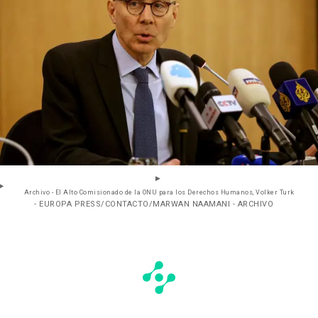
Archivo - El Alto Comisionado de la ONU para los Derechos Humanos, Volker Turk
- EUROPA PRESS/CONTACTO/MARWAN NAAMANI - ARCHIVO