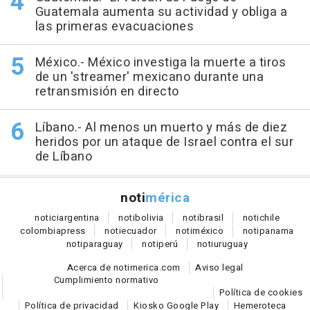
Guatemala aumenta su actividad y obliga a
las primeras evacuaciones
México.- México investiga la muerte a tiros
de un 'streamer' mexicano durante una
retransmisión en directo
Líbano.- Al menos un muerto y más de diez
heridos por un ataque de Israel contra el sur
de Líbano
noti
mérica
notici
argentina
noti
bolivia
noti
brasil
noti
chile
colombia
press
noti
ecuador
noti
méxico
noti
panama
noti
paraguay
noti
perú
noti
uruguay
Acerca de notimerica.com
Aviso legal
Cumplimiento normativo
Política de cookies
Política de privacidad
Kiosko Google Play
Hemeroteca