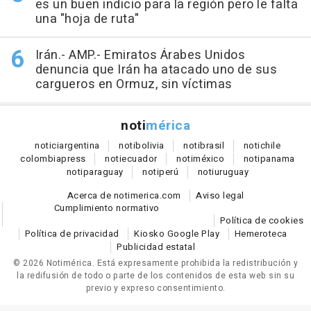
es un buen indicio para la región pero le falta
una "hoja de ruta"
Irán.- AMP.- Emiratos Árabes Unidos
denuncia que Irán ha atacado uno de sus
cargueros en Ormuz, sin víctimas
noti
mérica
notici
argentina
noti
bolivia
noti
brasil
noti
chile
colombia
press
noti
ecuador
noti
méxico
noti
panama
noti
paraguay
noti
perú
noti
uruguay
Acerca de notimerica.com
Aviso legal
Cumplimiento normativo
Política de cookies
Política de privacidad
Kiosko Google Play
Hemeroteca
Publicidad estatal
© 2026 Notimérica.
Está expresamente prohibida la redistribución y
la redifusión de todo o parte de los contenidos de esta web sin su
previo y expreso consentimiento.