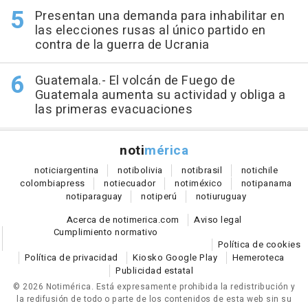
Presentan una demanda para inhabilitar en
las elecciones rusas al único partido en
contra de la guerra de Ucrania
Guatemala.- El volcán de Fuego de
Guatemala aumenta su actividad y obliga a
las primeras evacuaciones
noti
mérica
notici
argentina
noti
bolivia
noti
brasil
noti
chile
colombia
press
noti
ecuador
noti
méxico
noti
panama
noti
paraguay
noti
perú
noti
uruguay
Acerca de notimerica.com
Aviso legal
Cumplimiento normativo
Política de cookies
Política de privacidad
Kiosko Google Play
Hemeroteca
Publicidad estatal
© 2026 Notimérica.
Está expresamente prohibida la redistribución y
la redifusión de todo o parte de los contenidos de esta web sin su