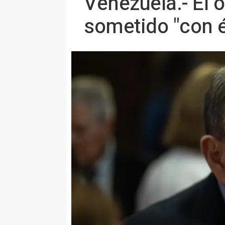
Venezuela.- El
sometido "con é