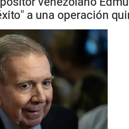
 opositor venezolano Edm
xito" a una operación qui