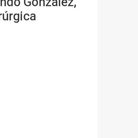
undo González,
rúrgica