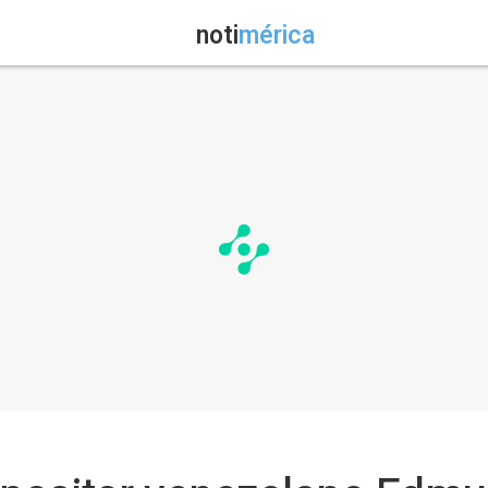
noti
mérica