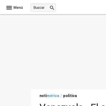
Menú
noti
mérica
/
política