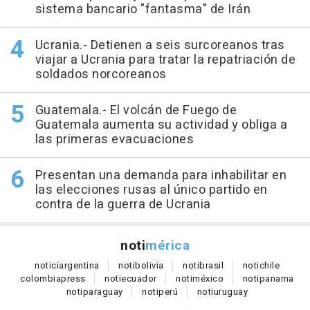
sistema bancario "fantasma" de Irán
Ucrania.- Detienen a seis surcoreanos tras
viajar a Ucrania para tratar la repatriación de
soldados norcoreanos
Guatemala.- El volcán de Fuego de
Guatemala aumenta su actividad y obliga a
las primeras evacuaciones
Presentan una demanda para inhabilitar en
las elecciones rusas al único partido en
contra de la guerra de Ucrania
noti
mérica
notici
argentina
noti
bolivia
noti
brasil
noti
chile
colombia
press
noti
ecuador
noti
méxico
noti
panama
noti
paraguay
noti
perú
noti
uruguay