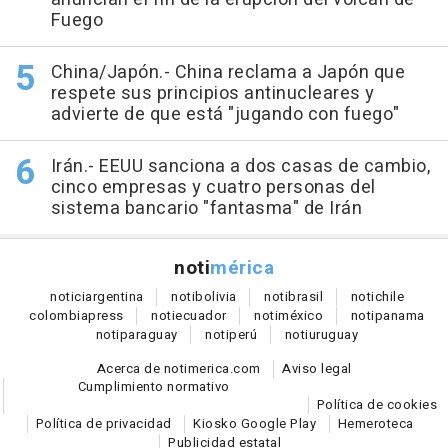
Fuego
China/Japón.- China reclama a Japón que
respete sus principios antinucleares y
advierte de que está "jugando con fuego"
Irán.- EEUU sanciona a dos casas de cambio,
cinco empresas y cuatro personas del
sistema bancario "fantasma" de Irán
noti
mérica
notici
argentina
noti
bolivia
noti
brasil
noti
chile
colombia
press
noti
ecuador
noti
méxico
noti
panama
noti
paraguay
noti
perú
noti
uruguay
Acerca de notimerica.com
Aviso legal
Cumplimiento normativo
Política de cookies
Política de privacidad
Kiosko Google Play
Hemeroteca
Publicidad estatal