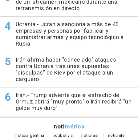
de un 'streamer' mexicano durante una
retransmisión en directo
Ucrania.- Ucrania sanciona a más de 40
empresas y personas por fabricar y
suministrar armas y equipo tecnológico a
Rusia
Irán afirma haber "cancelado" ataques
contra Ucrania tras unas supuestas
"disculpas" de Kiev por el ataque a un
carguero
Irán.- Trump advierte que el estrecho de
Ormuz abrirá "muy pronto" o Irán recibirá "un
golpe muy duro"
noti
mérica
notici
argentina
noti
bolivia
noti
brasil
noti
chile