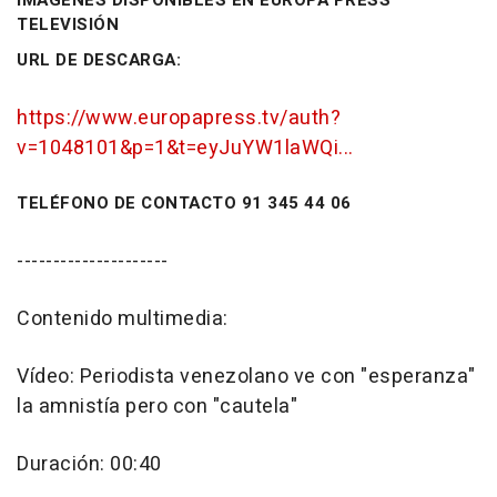
IMÁGENES DISPONIBLES EN EUROPA PRESS
TELEVISIÓN
URL DE DESCARGA:
https://www.europapress.tv/auth?
v=1048101&p=1&t=eyJuYW1laWQi...
TELÉFONO DE CONTACTO 91 345 44 06
---------------------
Contenido multimedia:
Vídeo: Periodista venezolano ve con "esperanza"
la amnistía pero con "cautela"
Duración: 00:40