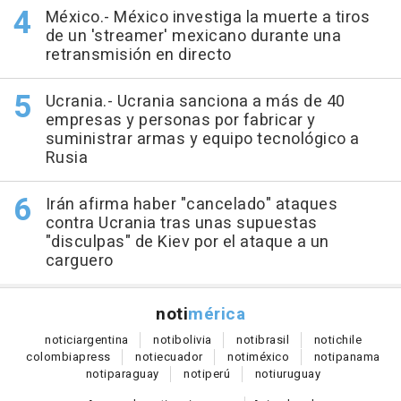
México.- México investiga la muerte a tiros
de un 'streamer' mexicano durante una
retransmisión en directo
Ucrania.- Ucrania sanciona a más de 40
empresas y personas por fabricar y
suministrar armas y equipo tecnológico a
Rusia
Irán afirma haber "cancelado" ataques
contra Ucrania tras unas supuestas
"disculpas" de Kiev por el ataque a un
carguero
noti
mérica
notici
argentina
noti
bolivia
noti
brasil
noti
chile
colombia
press
noti
ecuador
noti
méxico
noti
panama
noti
paraguay
noti
perú
noti
uruguay