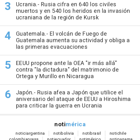
Ucrania.- Rusia cifra en 640 los civiles
muertos y en 540 los heridos en la invasión
ucraniana de la región de Kursk
Guatemala.- El volcán de Fuego de
Guatemala aumenta su actividad y obliga a
las primeras evacuaciones
EEUU propone ante la OEA "ir más allá"
contra "la dictadura" del matrimonio de
Ortega y Murillo en Nicaragua
Japón.- Rusia afea a Japón que utilice el
aniversario del ataque de EEUU a Hiroshima
para criticar la guerra en Ucrania
noti
mérica
notici
argentina
noti
bolivia
noti
brasil
noti
chile
colombia
press
noti
ecuador
noti
méxico
noti
panama