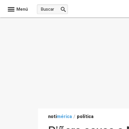
Menú
noti
mérica
/
política