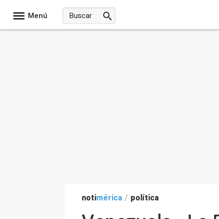
Menú
noti
mérica
/
política