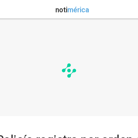
noti
mérica