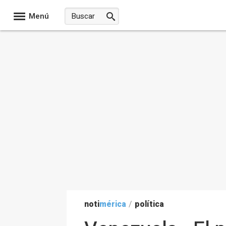
Menú
noti
mérica
/
política