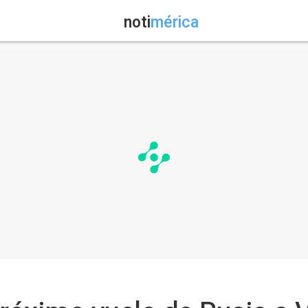
noti
mérica