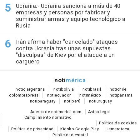
Ucrania.- Ucrania sanciona a más de 40
empresas y personas por fabricar y
suministrar armas y equipo tecnológico a
Rusia
Irán afirma haber "cancelado" ataques
contra Ucrania tras unas supuestas
"disculpas" de Kiev por el ataque a un
carguero
noti
mérica
notici
argentina
noti
bolivia
noti
brasil
noti
chile
colombia
press
noti
ecuador
noti
méxico
noti
panama
noti
paraguay
noti
perú
noti
uruguay
Acerca de notimerica.com
Aviso legal
Cumplimiento normativo
Política de cookies
Política de privacidad
Kiosko Google Play
Hemeroteca
Publicidad estatal