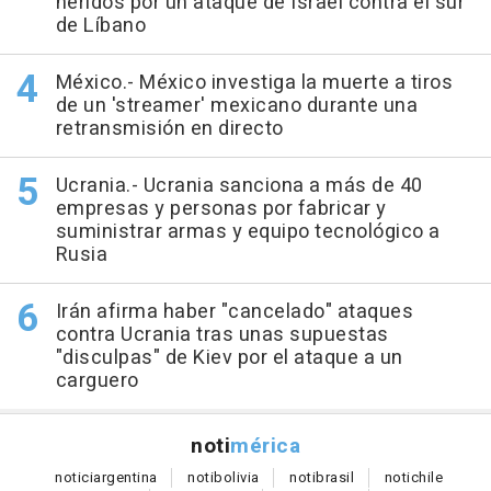
heridos por un ataque de Israel contra el sur
de Líbano
México.- México investiga la muerte a tiros
de un 'streamer' mexicano durante una
retransmisión en directo
Ucrania.- Ucrania sanciona a más de 40
empresas y personas por fabricar y
suministrar armas y equipo tecnológico a
Rusia
Irán afirma haber "cancelado" ataques
contra Ucrania tras unas supuestas
"disculpas" de Kiev por el ataque a un
carguero
noti
mérica
notici
argentina
noti
bolivia
noti
brasil
noti
chile