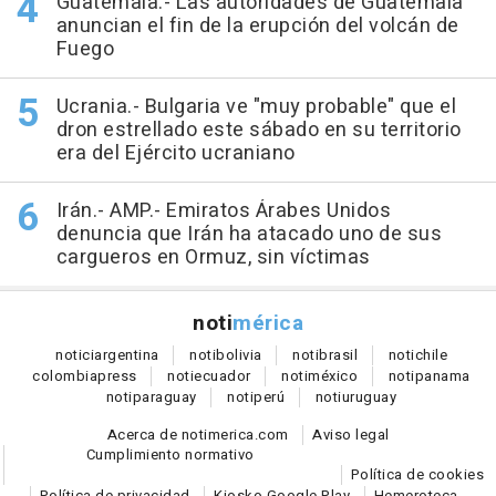
Guatemala.- Las autoridades de Guatemala
anuncian el fin de la erupción del volcán de
Fuego
Ucrania.- Bulgaria ve "muy probable" que el
dron estrellado este sábado en su territorio
era del Ejército ucraniano
Irán.- AMP.- Emiratos Árabes Unidos
denuncia que Irán ha atacado uno de sus
cargueros en Ormuz, sin víctimas
noti
mérica
notici
argentina
noti
bolivia
noti
brasil
noti
chile
colombia
press
noti
ecuador
noti
méxico
noti
panama
noti
paraguay
noti
perú
noti
uruguay
Acerca de notimerica.com
Aviso legal
Cumplimiento normativo
Política de cookies
Política de privacidad
Kiosko Google Play
Hemeroteca