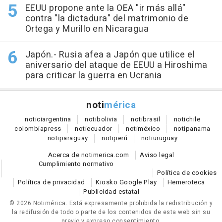
EEUU propone ante la OEA "ir más allá"
contra "la dictadura" del matrimonio de
Ortega y Murillo en Nicaragua
Japón.- Rusia afea a Japón que utilice el
aniversario del ataque de EEUU a Hiroshima
para criticar la guerra en Ucrania
noti
mérica
notici
argentina
noti
bolivia
noti
brasil
noti
chile
colombia
press
noti
ecuador
noti
méxico
noti
panama
noti
paraguay
noti
perú
noti
uruguay
Acerca de notimerica.com
Aviso legal
Cumplimiento normativo
Política de cookies
Política de privacidad
Kiosko Google Play
Hemeroteca
Publicidad estatal
© 2026 Notimérica.
Está expresamente prohibida la redistribución y
la redifusión de todo o parte de los contenidos de esta web sin su
previo y expreso consentimiento.