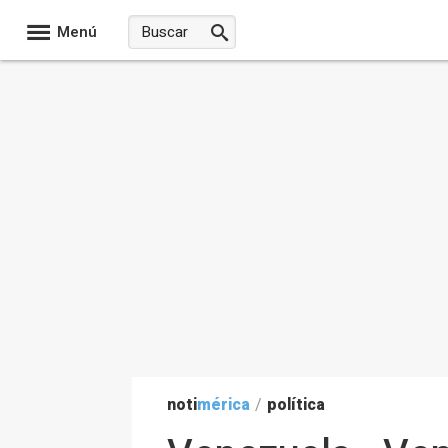
Menú
noti
mérica
/
política