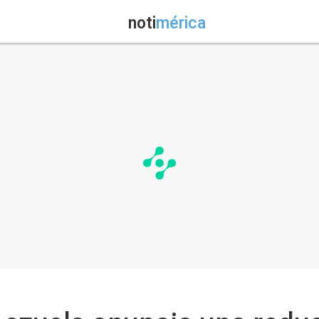
noti
mérica