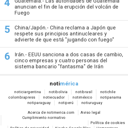
Guatemala.- Las autoridades de Guatemala
anuncian el fin de la erupción del volcán de
Fuego
China/Japón.- China reclama a Japón que
respete sus principios antinucleares y
advierte de que está "jugando con fuego"
Irán.- EEUU sanciona a dos casas de cambio,
cinco empresas y cuatro personas del
sistema bancario "fantasma" de Irán
noti
mérica
notici
argentina
noti
bolivia
noti
brasil
noti
chile
colombia
press
noti
ecuador
noti
méxico
noti
panama
noti
paraguay
noti
perú
noti
uruguay
Acerca de notimerica.com
Aviso legal
Cumplimiento normativo
Política de cookies