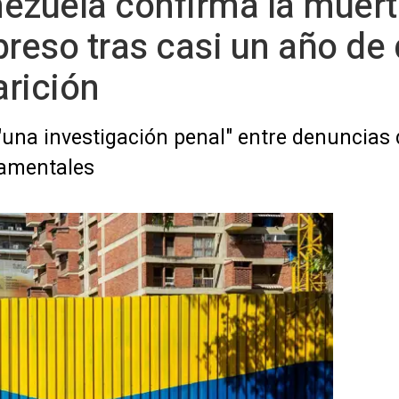
ezuela confirma la muert
preso tras casi un año de
rición
 "una investigación penal" entre denuncias 
namentales