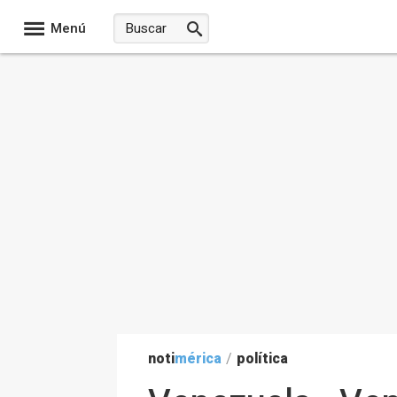
Menú
noti
mérica
/
política