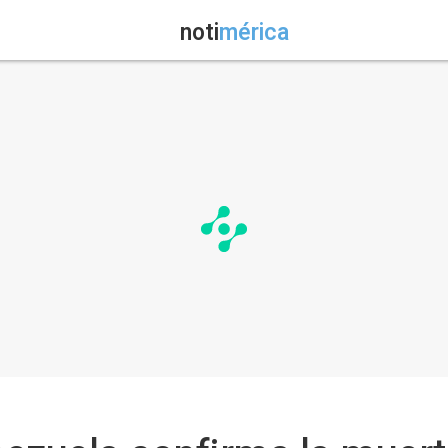
noti
mérica