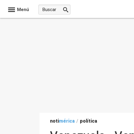
Menú
noti
mérica
/
política