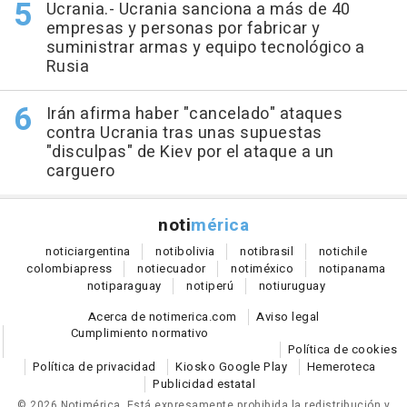
Ucrania.- Ucrania sanciona a más de 40
empresas y personas por fabricar y
suministrar armas y equipo tecnológico a
Rusia
Irán afirma haber "cancelado" ataques
contra Ucrania tras unas supuestas
"disculpas" de Kiev por el ataque a un
carguero
noti
mérica
notici
argentina
noti
bolivia
noti
brasil
noti
chile
colombia
press
noti
ecuador
noti
méxico
noti
panama
noti
paraguay
noti
perú
noti
uruguay
Acerca de notimerica.com
Aviso legal
Cumplimiento normativo
Política de cookies
Política de privacidad
Kiosko Google Play
Hemeroteca
Publicidad estatal
© 2026 Notimérica.
Está expresamente prohibida la redistribución y