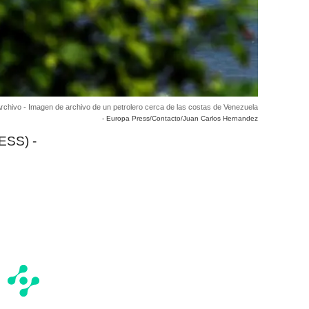
rchivo - Imagen de archivo de un petrolero cerca de las costas de Venezuela
- Europa Press/Contacto/Juan Carlos Hernandez
ESS) -