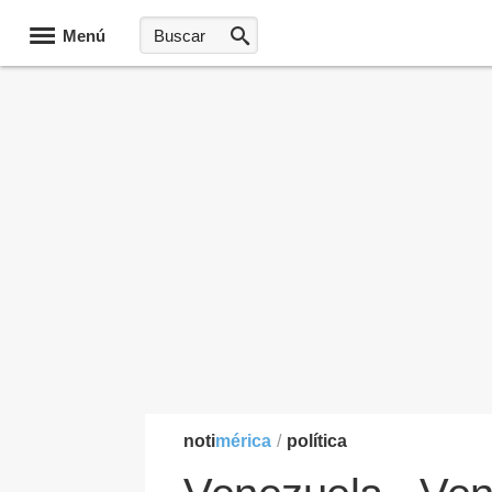
Menú
noti
mérica
/
política