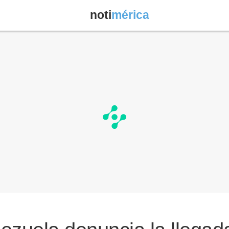
noti
mérica