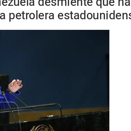
nezuela desmiente que h
la petrolera estadounide