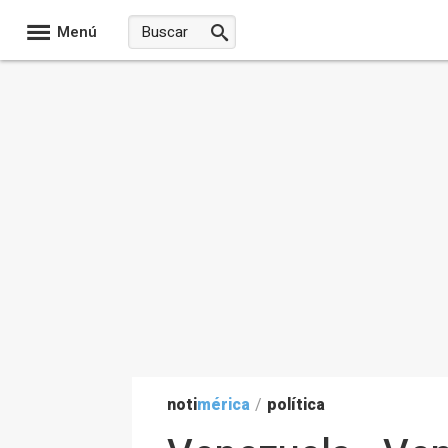
Menú
noti
mérica
/
política