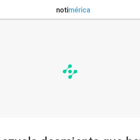
noti
mérica