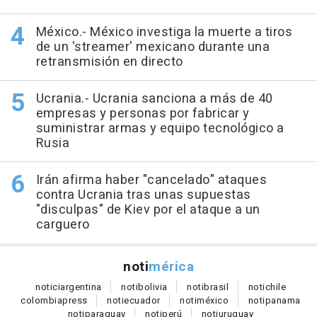
México.- México investiga la muerte a tiros
de un 'streamer' mexicano durante una
retransmisión en directo
Ucrania.- Ucrania sanciona a más de 40
empresas y personas por fabricar y
suministrar armas y equipo tecnológico a
Rusia
Irán afirma haber "cancelado" ataques
contra Ucrania tras unas supuestas
"disculpas" de Kiev por el ataque a un
carguero
noti
mérica
notici
argentina
noti
bolivia
noti
brasil
noti
chile
colombia
press
noti
ecuador
noti
méxico
noti
panama
noti
paraguay
noti
perú
noti
uruguay