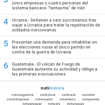
cinco empresas y cuatro personas del
sistema bancario "fantasma" de Irán
Ucrania.- Detienen a seis surcoreanos tras
viajar a Ucrania para tratar la repatriación de
soldados norcoreanos
Presentan una demanda para inhabilitar en
las elecciones rusas al único partido en
contra de la guerra de Ucrania
Guatemala.- El volcán de Fuego de
Guatemala aumenta su actividad y obliga a
las primeras evacuaciones
noti
mérica
notici
argentina
noti
bolivia
noti
brasil
noti
chile
colombia
press
noti
ecuador
noti
méxico
noti
panama
noti
paraguay
noti
perú
noti
uruguay