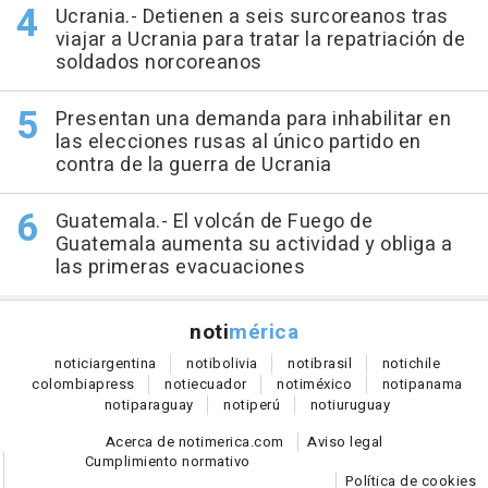
Ucrania.- Detienen a seis surcoreanos tras
viajar a Ucrania para tratar la repatriación de
soldados norcoreanos
Presentan una demanda para inhabilitar en
las elecciones rusas al único partido en
contra de la guerra de Ucrania
Guatemala.- El volcán de Fuego de
Guatemala aumenta su actividad y obliga a
las primeras evacuaciones
noti
mérica
notici
argentina
noti
bolivia
noti
brasil
noti
chile
colombia
press
noti
ecuador
noti
méxico
noti
panama
noti
paraguay
noti
perú
noti
uruguay
Acerca de notimerica.com
Aviso legal
Cumplimiento normativo
Política de cookies