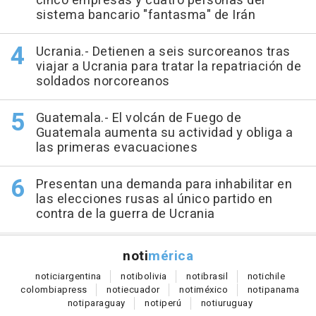
cinco empresas y cuatro personas del
sistema bancario "fantasma" de Irán
Ucrania.- Detienen a seis surcoreanos tras
viajar a Ucrania para tratar la repatriación de
soldados norcoreanos
Guatemala.- El volcán de Fuego de
Guatemala aumenta su actividad y obliga a
las primeras evacuaciones
Presentan una demanda para inhabilitar en
las elecciones rusas al único partido en
contra de la guerra de Ucrania
noti
mérica
notici
argentina
noti
bolivia
noti
brasil
noti
chile
colombia
press
noti
ecuador
noti
méxico
noti
panama
noti
paraguay
noti
perú
noti
uruguay