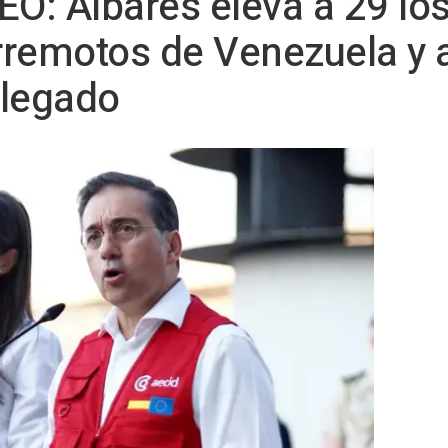
EO: Albares eleva a 29 lo
erremotos de Venezuela y 
plegado