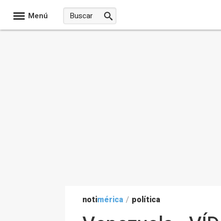
Menú
noti
mérica
/
política