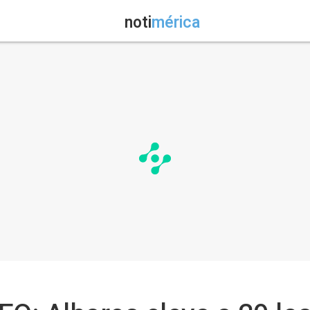
noti
mérica