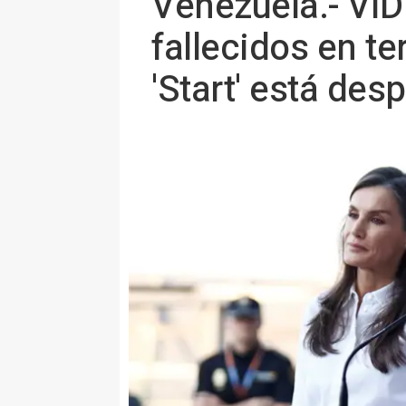
Venezuela.- VÍD
fallecidos en t
'Start' está des