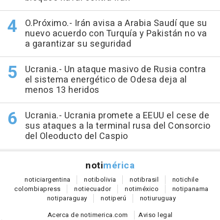
O.Próximo.- Irán avisa a Arabia Saudí que su
nuevo acuerdo con Turquía y Pakistán no va
a garantizar su seguridad
Ucrania.- Un ataque masivo de Rusia contra
el sistema energético de Odesa deja al
menos 13 heridos
Ucrania.- Ucrania promete a EEUU el cese de
sus ataques a la terminal rusa del Consorcio
del Oleoducto del Caspio
noti
mérica
notici
argentina
noti
bolivia
noti
brasil
noti
chile
colombia
press
noti
ecuador
noti
méxico
noti
panama
noti
paraguay
noti
perú
noti
uruguay
Acerca de notimerica.com
Aviso legal