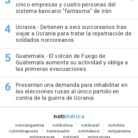
cinco empresas y cuatro personas del
sistema bancario "fantasma" de Irán
Ucrania.- Detienen a seis surcoreanos tras
viajar a Ucrania para tratar la repatriación de
soldados norcoreanos
Guatemala.- El volcán de Fuego de
Guatemala aumenta su actividad y obliga a
las primeras evacuaciones
Presentan una demanda para inhabilitar en
las elecciones rusas al único partido en
contra de la guerra de Ucrania
noti
mérica
notici
argentina
noti
bolivia
noti
brasil
noti
chile
colombia
press
noti
ecuador
noti
méxico
noti
panama
noti
paraguay
noti
perú
noti
uruguay