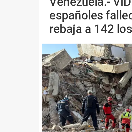
Venezuela.- VÍD
españoles falle
rebaja a 142 lo