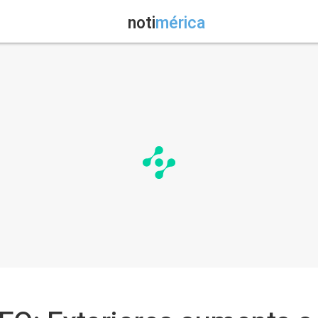
noti
mérica