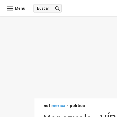
Menú
noti
mérica
/
política