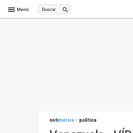
Menú
noti
mérica
/
política