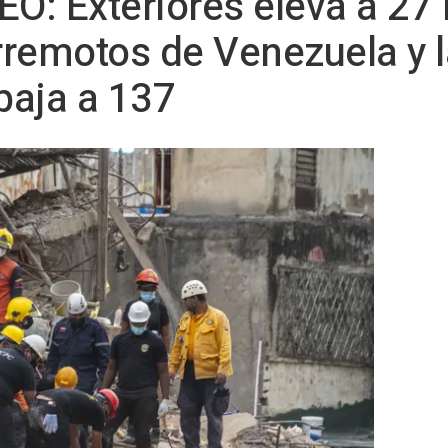
EO: Exteriores eleva a 27
rremotos de Venezuela y l
baja a 137