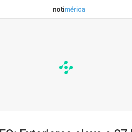
noti
mérica