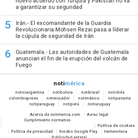
nuevo acuerdo con Turquía y Pakistán no va
a garantizar su seguridad
Irán.- El excomandante de la Guardia
Revolucionaria Mohsen Rezai pasa a líderar
la cúpula de seguridad de Irán
Guatemala.- Las autoridades de Guatemala
anuncian el fin de la erupción del volcán de
Fuego
noti
mérica
notici
argentina
noti
bolivia
noti
brasil
noti
chile
colombia
press
noti
ecuador
noti
méxico
noti
panama
noti
paraguay
noti
perú
noti
uruguay
Acerca de notimerica.com
Aviso legal
Cumplimiento normativo
Política de cookies
Política de privacidad
Kiosko Google Play
Hemeroteca
Publicidad estatal